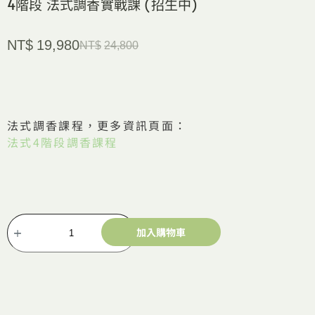
4階段 法式調香實戰課 (招生中)
NT$
19,980
NT$
24,800
法式調香課程，更多資訊頁面：
法式4階段調香課程
加入購物車
A
l
t
e
r