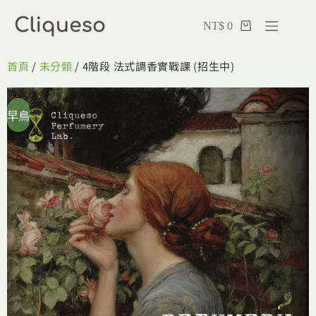
NT$
0
首頁
/
未分類
/ 4階段 法式調香實戰課 (招生中)
早鳥