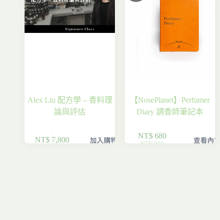
Alex Liu 配方學 – 香料理
【NosePlanet】Perfumer
論與評估
Diary 調香師筆記本
NT$
680
加入購物車
查看內
NT$
7,800
NT$
900