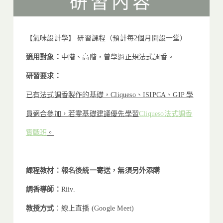
研習內容
【氣味設計學】
研習
課程（預計每2個月開設一堂）
適用對象：
中階、高階，曾學過正規法式調香。
研習要求：
已有法式調香製作的基礎，
Cliqueso、ISIPCA、GIP 學
員適合參加，
若零基礎建議優先學習
Cliqueso法式調香
實戰班
。
課程教材：報名後統一寄送，無須另外添購
調香導師：
Riiv.
教授方式
：線上直播 (Google Meet)