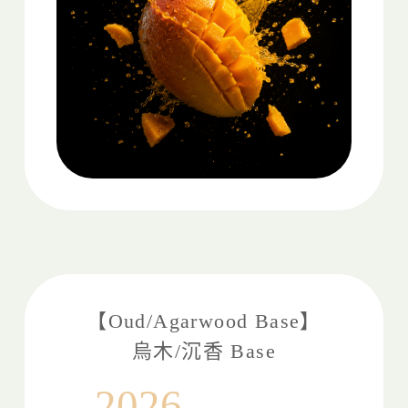
【
Oud/Agarwood
Base】
烏木/沉香
Base
2026