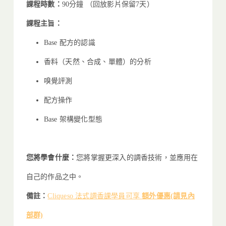
課程時數：
90分鐘 （回放影片保留7天）
課程主旨：
Base 配方的認識
香料（天然、合成、單體）的分析
嗅覺評測
配方操作
Base 架構變化型態
您將學會什麼：
您將掌握更深入的調香技術，並應用在
自己的作品之中。
備註：
Cliqueso 法式調香課學員可享
額外優惠(請見內
部群)