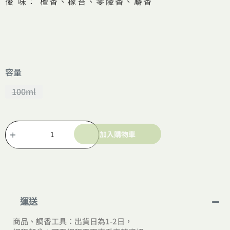
後 味： 檀香、橡苔、零陵香、麝香
容量
100ml
加入購物車
A
l
t
e
r
n
運送
a
t
商品、調香工具：出貨日為1-2日，
i