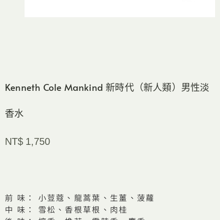
Kenneth Cole Mankind 新時代（新人類）男性淡
香水
NT$
1,750
前 味： 小荳蔻、龍蒿葉、生薑、菠蘿
中 味： 雪松、香根草根、肉桂